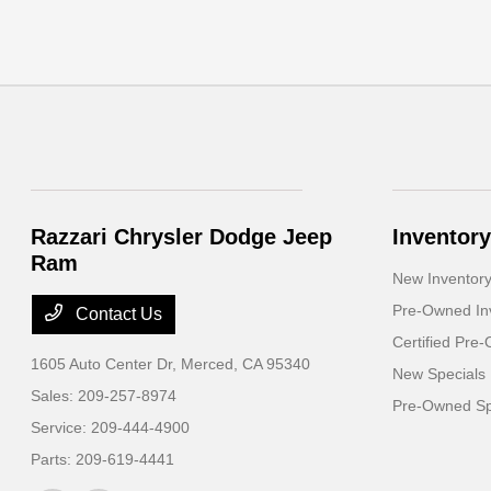
Razzari Chrysler Dodge Jeep
Inventory
Ram
New Inventor
Pre-Owned In
Contact Us
Certified Pre
1605 Auto Center Dr,
Merced, CA 95340
New Specials
Sales:
209-257-8974
Pre-Owned Sp
Service:
209-444-4900
Parts:
209-619-4441